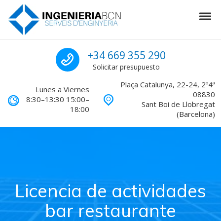
Skip to navigation
Skip to content
Tog
Ingenieria en Barcelona
Llámanos para pres
+34 669 355 290
Solicitar presupuesto
Plaça Catalunya, 22-24, 2º4ª
Lunes a Viernes
08830
8:30–13:30 15:00–
Sant Boi de Llobregat
18:00
(Barcelona)
Licencia de actividades
bar restaurante