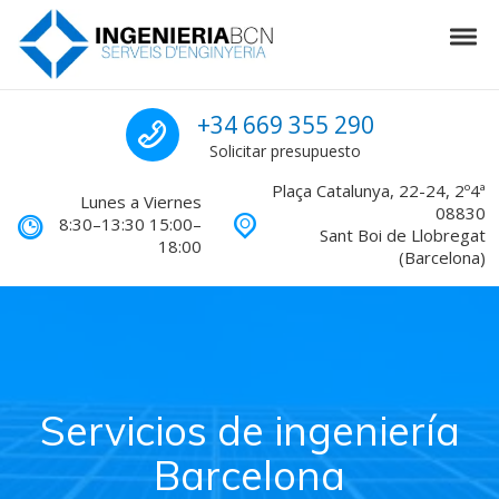
Skip to navigation
Skip to content
Tog
Ingenieria en Barcelona
Llámanos para pres
+34 669 355 290
Solicitar presupuesto
Plaça Catalunya, 22-24, 2º4ª
Lunes a Viernes
08830
8:30–13:30 15:00–
Sant Boi de Llobregat
18:00
(Barcelona)
Servicios de ingeniería
Barcelona