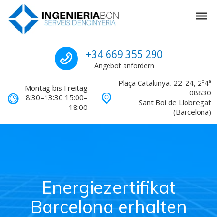
Skip to navigation
Skip to content
Tog
Ingenieurwesen in Barcelona
Rufen Sie uns für ei
+34 669 355 290
Angebot anfordern
Plaça Catalunya, 22-24, 2º4ª
Montag bis Freitag
08830
8:30–13:30 15:00–
Sant Boi de Llobregat
18:00
(Barcelona)
Energiezertifikat
Barcelona erhalten