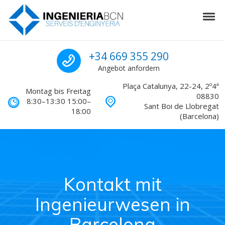
Skip to navigation
Skip to content
Tog
Ingenieurwesen in Barcelona
Rufen Sie uns für ei
+34 669 355 290
Angebot anfordern
Plaça Catalunya, 22-24, 2º4ª
Montag bis Freitag
08830
8:30–13:30 15:00–
Sant Boi de Llobregat
18:00
(Barcelona)
Kontakt mit
Ingenieurwesen in
Barcelona