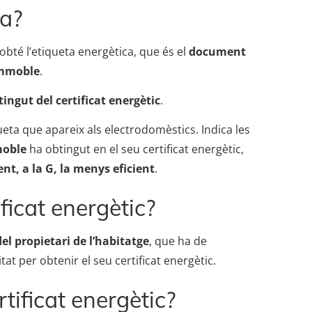
ca?
’obté l’etiqueta energètica, que és el
document
’immoble
.
ingut del certificat energètic
.
ueta que apareix als electrodomèstics. Indica les
moble
ha obtingut en el seu certificat energètic,
ent, a la G, la menys eficient
.
ificat energètic?
del propietari de l’habitatge
, que ha de
tat per obtenir el seu certificat energètic.
tificat energètic?