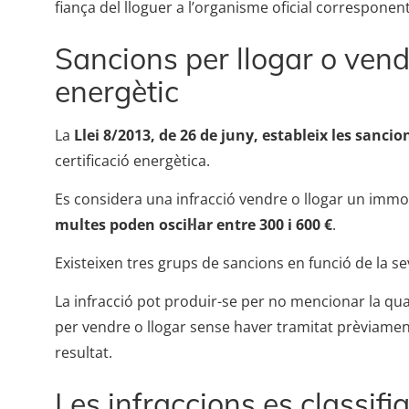
fiança del lloguer a l’organisme oficial corresponent
Sancions per llogar o vend
energètic
La
Llei 8/2013, de 26 de juny, estableix les sancio
certificació energètica.
Es considera una infracció vendre o llogar un immob
multes poden oscil·lar entre 300 i 600 €
.
Existeixen tres grups de sancions en funció de la se
La infracció pot produir-se per no mencionar la qual
per vendre o llogar sense haver tramitat prèviament e
resultat.
Les infraccions es classif