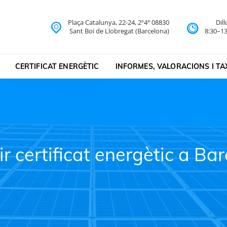
Plaça Catalunya, 22-24, 2º4ª 08830
Dil
na
Sant Boi de Llobregat (Barcelona)
8:30–13
CERTIFICAT ENERGÈTIC
INFORMES, VALORACIONS I T
r certificat energètic a Ba