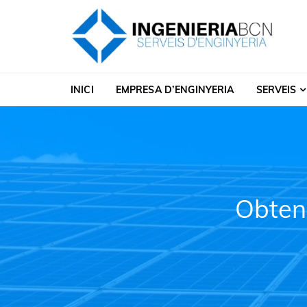
Skip to navigation
Skip to content
Enginyeria a Barcelo
INICI
EMPRESA D’ENGINYERIA
SERVEIS
Obteni