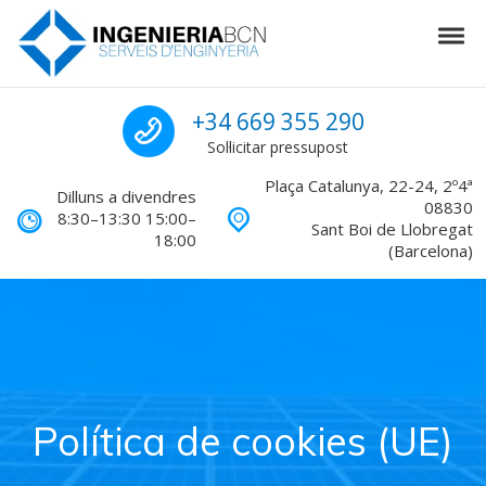
Skip to navigation
Skip to content
Tog
Enginyeria a Barcelona
Truca'ns per demana
+34 669 355 290
Sol·licitar pressupost
Plaça Catalunya, 22-24, 2º4ª
Dilluns a divendres
08830
8:30–13:30 15:00–
Sant Boi de Llobregat
18:00
(Barcelona)
Política de cookies (UE)