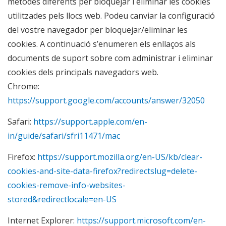
mètodes diferents per bloquejar i eliminar les cookies
utilitzades pels llocs web. Podeu canviar la configuració
del vostre navegador per bloquejar/eliminar les
cookies. A continuació s’enumeren els enllaços als
documents de suport sobre com administrar i eliminar
cookies dels principals navegadors web.
Chrome:
https://support.google.com/accounts/answer/32050
Safari:
https://support.apple.com/en-
in/guide/safari/sfri11471/mac
Firefox:
https://support.mozilla.org/en-US/kb/clear-
cookies-and-site-data-firefox?redirectslug=delete-
cookies-remove-info-websites-
stored&redirectlocale=en-US
Internet Explorer:
https://support.microsoft.com/en-